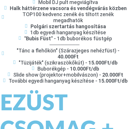
Mobil DJ pult megviágítva
Halk háttérzene vacsora és vendégvárás közben
TOP100 kedvenc zenék és tiltott zenék
megadhatók
Polgári szertartás hangosítása
1db egyedi hanganyag készítése
"Bubis Füst"
- 1db buborékos füstgép
────────
"Tánc a flehőkön" (Szárazjeges nehézfüst) -
40.000Ft
"Tüzijáték" (szikraszökőkút) -
15.000Ft/db
Buborékgép -
10.000Ft/db
Slide show (projektor+mobilvászon) -
20.000Ft
További egyedi hanganyag készítése -
15.000Ft/db
EZÜST