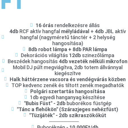
FT
16 órás
rendelkezésre állás
4db
RCF aktív hangfal
mélyládával
+
4db
JBL aktív
hangfal (nagyméretű tánctér + 2 helység
hangosítása)
8db robot lámpa + 8db PAR lámpa
Dekorációs világítás
12db
szinezőlámpa
Beszédek hangosítás
4db vezeték nélküli mikrofon
Mobil DJ púlt megviágítva, 2db totem állvánnyal
kiegészítve
Halk háttérzene vacsora és vendégvárás közben
TOP kedvenc zenék és tiltott zenék megadhatók
Polgári szertartás hangosítása
1db egyedi hanganyag készítése
"Bubis Füst" - 2db
buborékos füstgép
"Tánc a flehőkön" (Szárazjeges nehézfüst)
"Tüzijáték" - 2db szikraszökőkút
────────
Buborékgép -
10.000Ft/db