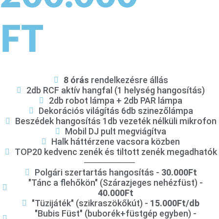
FT
8 órás
rendelkezésre állás
2db RCF aktív hangfal (1 helység hangosítás)
2db robot lámpa + 2db PAR lámpa
Dekorációs világítás 6db szinezőlámpa
Beszédek hangosítás 1db vezeték nélküli mikrofon
Mobil DJ pult megviágítva
Halk háttérzene vacsora közben
TOP20 kedvenc zenék és tiltott zenék megadhatók
────────
Polgári szertartás hangosítás -
30.000Ft
"Tánc a flehőkön" (Szárazjeges nehézfüst) -
40.000Ft
"Tüzijáték" (szikraszökőkút) -
15.000Ft/db
"Bubis Füst" (buborék+füstgép egyben) -