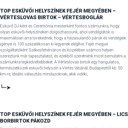
TOP ESKÜVŐI HELYSZÍNEK FEJÉR MEGYÉBEN –
VÉRTESLOVAS BIRTOK – VÉRTESBOGLÁR
Esküvő DJ-ként és Ceremónia mesterként fontos számunkra, hogy
olyan esküvői helyszíneken dolgozhassunk, ahol vendéglátók is
maximálisan arra törekednek, hogy a házasulandó párok és vendégeik
igényei is 100 százalékosan ki legyenek elégítve. Fejér megyei
szolgáltatóként Székesfehérváron és közelében számos helyen
szereztünk már tapasztalatot, és ezekből szeretnénk most bemutatni a
számunkra legkedveltebbeket: A Vérteslovas birtok egy hangulatos,
természetközeli esküvői helyszín a Vértes lábánál, Budapesttől kb. 50
km-re, ideális választás mindazoknak, akik vidéki,
╰┈➤
TOP ESKÜVŐI HELYSZÍNEK FEJÉR MEGYÉBEN – LICS
BORBIRTOK PÁKOZD