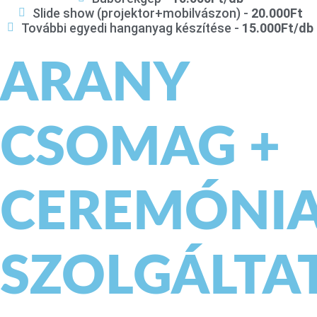
Slide show (projektor+mobilvászon) -
20.000Ft
További egyedi hanganyag készítése -
15.000Ft/db
ARANY
CSOMAG +
CEREMÓNI
SZOLGÁLTA