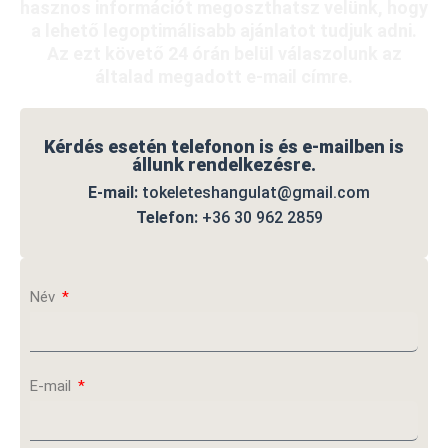
hasznos információt megoszthatsz velünk, hogy
a lehető legoptimálisabb ajánlatot tudjuk adni.
Az ezt követő 24 órán belül válaszolunk az
általad megadott e-mail címre.
Kérdés esetén telefonon is és e-mailben is
állunk rendelkezésre.
E-mail:
tokeleteshangulat@gmail.com
Telefon:
+36 30 962 2859
Név
E-mail