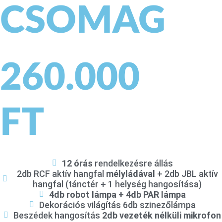
CSOMAG
260.000
FT
12 órás
rendelkezésre állás
2db RCF aktív hangfal
mélyládával
+ 2db JBL aktív
hangfal (tánctér + 1 helység hangosítása)
4db robot lámpa + 4db PAR lámpa
Dekorációs világítás 6db szinezőlámpa
Beszédek hangosítás
2db vezeték nélküli mikrofon