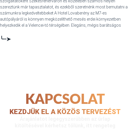
szolgáltatóként Székesfehérváron és közelében számos helyen
szereztünk már tapasztalatot, és ezekből szeretnénk most bemutatni a
számunkra legkedveltebbeket A Hotel Lovaberény az M7-es
autópályáról is könnyen megközelíthető mesés erdei környezetben
helyezkedik el a Velencei-tó térségében. Elegáns, mégis barátságos
╰┈➤
KAPCSOLAT
KEZDJÜK EL A KÖZÖS TERVEZÉST
Árajánlatot legegyszerűbben az űrlap
kitöltésével kérhetsz tőlünk, itt rengeteg