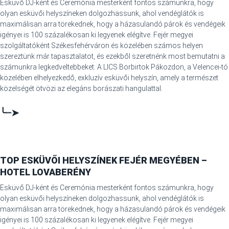
Esküvő DJ-ként és Ceremónia mesterként fontos számunkra, hogy
olyan esküvői helyszíneken dolgozhassunk, ahol vendéglátók is
maximálisan arra törekednek, hogy a házasulandó párok és vendégeik
igényei is 100 százalékosan ki legyenek elégítve. Fejér megyei
szolgáltatóként Székesfehérváron és közelében számos helyen
szereztünk már tapasztalatot, és ezekből szeretnénk most bemutatni a
számunkra legkedveltebbeket: A LICS Borbirtok Pákozdon, a Velencei-tó
közelében elhelyezkedő, exkluzív esküvői helyszín, amely a természet
közelségét ötvözi az elegáns borászati hangulattal.
╰┈➤
TOP ESKÜVŐI HELYSZÍNEK FEJÉR MEGYÉBEN –
HOTEL LOVABERÉNY
Esküvő DJ-ként és Ceremónia mesterként fontos számunkra, hogy
olyan esküvői helyszíneken dolgozhassunk, ahol vendéglátók is
maximálisan arra törekednek, hogy a házasulandó párok és vendégeik
igényei is 100 százalékosan ki legyenek elégítve. Fejér megyei