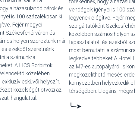
s maximálisan arra
törekednek, hogy a házasula
hogy a házasulandó párok és
vendégeik igényei is 100 szá
nyei is 100 százalékosan ki
legyenek elégítve. Fejér me
ítve. Fejér megyei
szolgáltatóként Székesfehé
ént Székesfehérváron és
közelében számos helyen s
ámos helyen szereztünk már
tapasztalatot, és ezekből s
, és ezekből szeretnénk
most bemutatni a számunkr
ni a számunkra
legkedveltebbeket A Hotel 
eket: A LICS Borbirtok
az M7-es autópályáról is kö
Velencei-tó közelében
megközelíthető mesés erde
 exkluzív esküvői helyszín,
környezetben helyezkedik el
észet közelségét ötvözi az
térségében. Elegáns, mégis
zati hangulattal.
╰┈➤