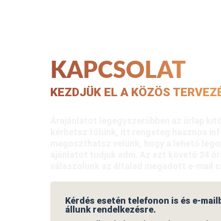
KAPCSOLAT
KEZDJÜK EL A KÖZÖS TERVEZ
Árajánlatot legegyszerűbben az űrlap kit
kérhetsz tőlünk, itt rengeteg hasznos in
megoszthatsz velünk, hogy a lehető lego
ajánlatot tudjuk adni. Az ezt követő 24 ór
válaszolunk az általad megadott e-mail c
Kérdés esetén telefonon is és e-mail
állunk rendelkezésre.