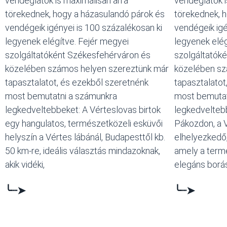
vendéglátók is maximálisan arra
vendéglátók i
törekednek, hogy a házasulandó párok és
törekednek, 
vendégeik igényei is 100 százalékosan ki
vendégeik igé
legyenek elégítve. Fejér megyei
legyenek elég
szolgáltatóként Székesfehérváron és
szolgáltatók
közelében számos helyen szereztünk már
közelében sz
tapasztalatot, és ezekből szeretnénk
tapasztalatot
most bemutatni a számunkra
most bemutat
legkedveltebbeket: A Vérteslovas birtok
legkedveltebb
egy hangulatos, természetközeli esküvői
Pákozdon, a 
helyszín a Vértes lábánál, Budapesttől kb.
elhelyezkedő,
50 km-re, ideális választás mindazoknak,
amely a term
akik vidéki,
elegáns borás
╰┈➤
╰┈➤