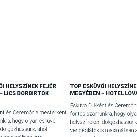
I HELYSZÍNEK FEJÉR
TOP ESKÜVŐI HELYSZÍNE
– LICS BORBIRTOK
MEGYÉBEN – HOTEL LOV
Esküvő DJ-ként és Ceremón
nt és Ceremónia mesterként
fontos számunkra, hogy olya
kra, hogy olyan esküvői
helyszíneken dolgozhassunk,
 dolgozhassunk, ahol
vendéglátók is maximálisan 