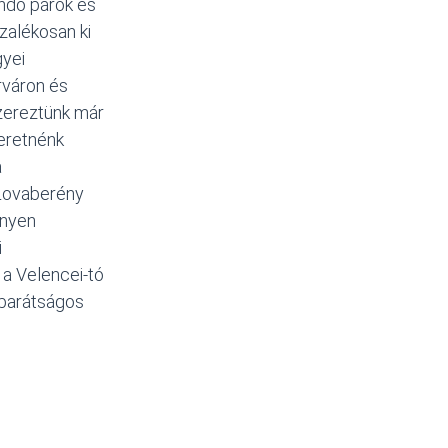
ndó párok és
zalékosan ki
gyei
rváron és
zereztünk már
zeretnénk
a
Lovaberény
nnyen
i
 a Velencei-tó
 barátságos