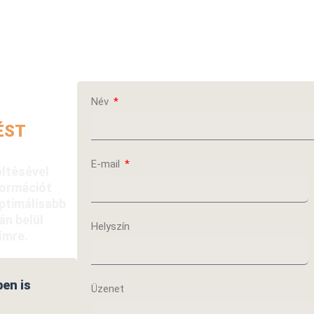
Név
ÉST
E-mail
öltésével
formációt
ptimálisabb
án belül
Helyszín
ímre.
ben is
Üzenet