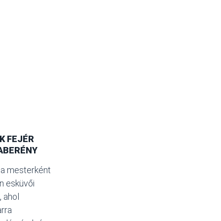
K FEJÉR
ABERÉNY
ia mesterként
n esküvői
 ahol
arra